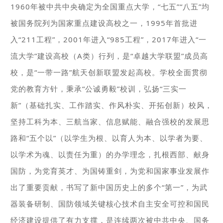
1960年被中共中央确定为全国重点大学，“七五”“八五”均
被国务院列为国家重点建设高校之一，1995年首批进
入“211工程”，2001年进入“985工程”，2017年进入“一
流大学”建设高校（A类）行列，是“卓越大学联盟”成员高
校，是“一带一路”航天创新联盟发起高校。学校全面贯彻
党的教育方针，秉承“公诚勇毅”校训，弘扬“三实一
新”（基础扎实、工作踏实、作风朴实、开拓创新）校风，
坚持工科为本、三航当家、信息赋能、融合强校的发展思
路和“五个以”（以学生为根、以育人为本、以学者为要、
以学术为魂、以责任为重）的办学理念，扎根西部、献身
国防，为党育英才、为国铸重剑，为党和国家事业发展作
出了重要贡献，书写了新中国历史上的多个“第一”，为武
器装备研制、国防领域关键核心技术自主安全可控和国民
经济建设提供了有力支撑，是连续两次被中共中央、国务