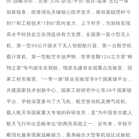
向”战略导向，完善“方向-队伍-平台-项目-成果”五位一体
创新链条，统筹强化关键核心技术攻关，推动基础理科“0
到1”和工程技术“1到0”双向发力、上下对齐，为加快实现
高水平科技自立自强提供有力支撑。全国第一架小型无人
机、第一型50公斤级水下无人智能航行器、第一台航空机
载计算机、第一型航空吊放声呐、世界首颗12U立方星“翱
翔之星”等均诞生在我校。现牵头建有全国重点实验室、国
家工程实验室、“一带一路”联合实验室等9个国家级平台，
共建国家技术创新中心、国家工程研究中心等20个国家级
平台。学校深度参与了大飞机、航空发动机及燃气轮机、
载人航天等国家重大专项的科研攻关，是“为中国首次载人
航天飞行作出贡献单位”的两所高校之一。近年来，学校不
断强化服务国家战略能力，翼身融合大型客机缩比试验机