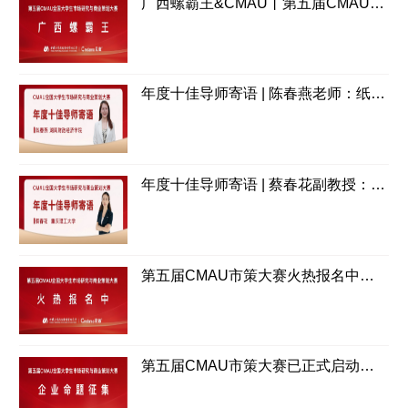
广西螺霸王&CMAU丨第五届CMAU市策大赛国赛命题企业介绍
年度十佳导师寄语 | 陈春燕老师：纸上得来终觉浅，绝知此事要躬行
年度十佳导师寄语 | 蔡春花副教授：立足企业真实困境，运用创新思维解决问题，以积极的团队氛围凝聚力量
第五届CMAU市策大赛火热报名中！点击文章查看本届赛制更新！
第五届CMAU市策大赛已正式启动，诚邀新老企业伙伴提供命题参与第五届大赛！